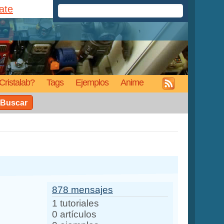
rate
Cristalab?
Tags
Ejemplos
Anime
Buscar
878 mensajes
1 tutoriales
0 artículos