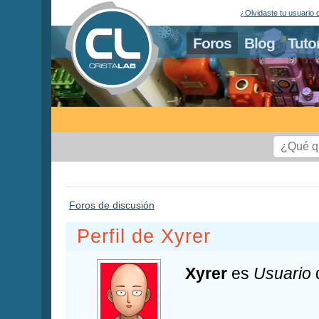
¿Olvidaste tu usuario 
Foros
Blog
Tuto
Foros de discusión
Perfil de Xyrer
Xyrer
es
Usuario
d