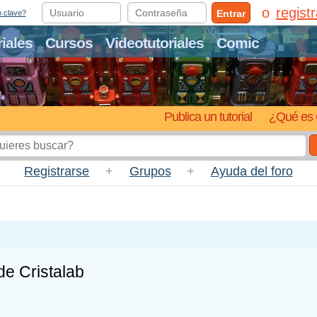
regist
Entrar
o clave?
riales
Cursos
Videotutoriales
Comic
Publica un tutorial
¿Qué es 
Registrarse
+
Grupos
+
Ayuda del foro
e Cristalab