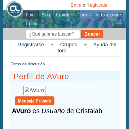
Entra
o
Registrate
Foros
Blog
Tutoriales
Cursos
Videotutoriales
Comic
Buscar
Registrarse
+
Grupos
+
Ayuda del
foro
Foros de discusión
Perfil de AVuro
Mensaje Privado
AVuro
es
Usuario
de Cristalab