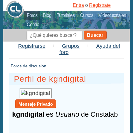
Entra
o
Registrate
Foros
Blog
Tutoriales
Cursos
Videotutoriales
Comic
Buscar
Registrarse
+
Grupos
+
Ayuda del
foro
Foros de discusión
Perfil de kgndigital
Mensaje Privado
kgndigital
es
Usuario
de Cristalab