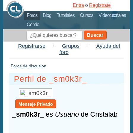
Entra
o
Registrate
Foros
Blog
Tutoriales
Cursos
Videotutoriales
Comic
Buscar
Registrarse
+
Grupos
+
Ayuda del
foro
Foros de discusión
Perfil de _sm0k3r_
Mensaje Privado
_sm0k3r_
es
Usuario
de Cristalab