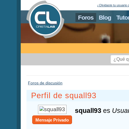
¿Olvidaste tu usuario 
Foros
Blog
Tuto
Foros de discusión
Perfil de squall93
squall93
es
Usuar
Mensaje Privado