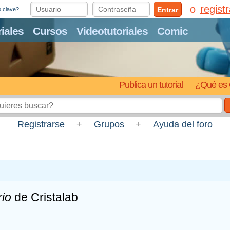
regist
Entrar
o clave?
riales
Cursos
Videotutoriales
Comic
Publica un tutorial
¿Qué es 
Registrarse
+
Grupos
+
Ayuda del foro
io
de Cristalab