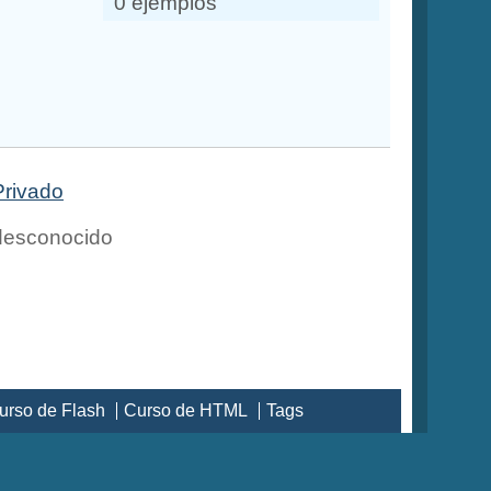
0 ejemplos
Privado
esconocido
urso de Flash
Curso de HTML
Tags