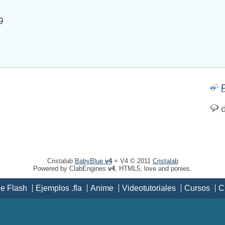
9
d
Cristalab
BabyBlue
v4
+ V4 © 2011
Cristalab
Powered by ClabEngines
v4
, HTML5, love and ponies.
de Flash
Ejemplos .fla
Anime
Videotutoriales
Cursos
C