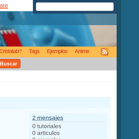
rate
Cristalab?
Tags
Ejemplos
Anime
Buscar
2 mensajes
0 tutoriales
0 artículos