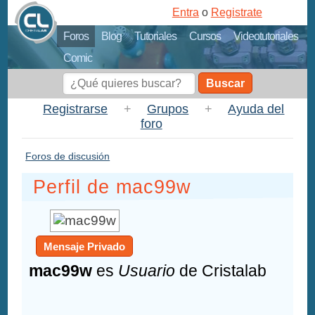
Entra
o
Registrate
Foros
Blog
Tutoriales
Cursos
Videotutoriales
Comic
Buscar
Registrarse
+
Grupos
+
Ayuda del
foro
Foros de discusión
Perfil de mac99w
Mensaje Privado
mac99w
es
Usuario
de Cristalab