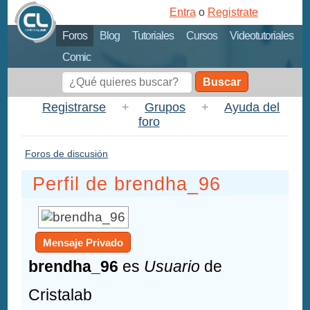
Entra
o
Registrate
Foros
Blog
Tutoriales
Cursos
Videotutoriales
Comic
Buscar
Registrarse
+
Grupos
+
Ayuda del
foro
Foros de discusión
Perfil de brendha_96
Mensaje Privado
brendha_96
es
Usuario
de
Cristalab