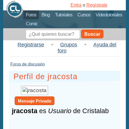
Entra
o
Registrate
Foros
Blog
Tutoriales
Cursos
Videotutoriales
Comic
Buscar
Registrarse
+
Grupos
+
Ayuda del
foro
Foros de discusión
Perfil de jracosta
Mensaje Privado
jracosta
es
Usuario
de Cristalab