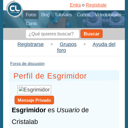
Entra
o
Registrate
Foros
Blog
Tutoriales
Cursos
Videotutoriales
Comic
Buscar
Registrarse
+
Grupos
+
Ayuda del
foro
Foros de discusión
Perfil de Esgrimidor
Mensaje Privado
Esgrimidor
es
Usuario
de
Cristalab