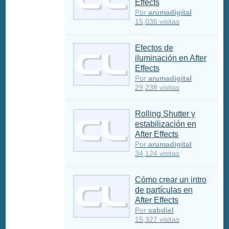
Effects
Por
arumadigital
15,036 visitas
Efectos de
iluminación en After
Effects
Por
arumadigital
29,238 visitas
Rolling Shutter y
estabilización en
After Effects
Por
arumadigital
34,124 visitas
Cómo crear un intro
de partículas en
After Effects
Por
sabdiel
15,327 visitas