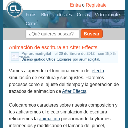
Entra
o
Registrate
Foros
Blog
Tutoriales
Cursos
Videotutoriales
Comic
Buscar
Animación de escritura en After Effects
Por arumadigital
el 20 de Enero de 2012
con 18,215
visitas
Diseño gráfico
Otros tutoriales por arumadigital.
Vamos a aprender el funcionamiento del
efecto
simulación de escritura y sus ajustes. Haremos
procesos como el ajuste del tiempo y la generacion de
trazados de animacion de
After Effects
.
Colocaremos caracteres sobre nuestra composicion y
les aplicaremos el efecto simulacion de escritura,
refinaremos la
animacion
posicionando keyframes
intermedios y modificando el tamaño del pincel,