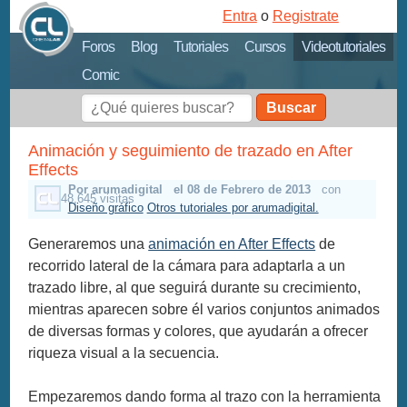
Entra
o
Registrate
Foros
Blog
Tutoriales
Cursos
Videotutoriales
Comic
Buscar
Animación y seguimiento de trazado en After
Effects
Por arumadigital
el 08 de Febrero de 2013
con
48,645 visitas
Diseño gráfico
Otros tutoriales por arumadigital.
Generaremos una
animación en After Effects
de
recorrido lateral de la cámara para adaptarla a un
trazado libre, al que seguirá durante su crecimiento,
mientras aparecen sobre él varios conjuntos animados
de diversas formas y colores, que ayudarán a ofrecer
riqueza visual a la secuencia.
Empezaremos dando forma al trazo con la herramienta