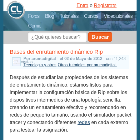
Entra
o
Registrate
Foros
Blog
Tutoriales
Cursos
Videotutoriales
Comic
Buscar
Bases del enrutamiento dinámico Rip
Por arumadigital
el 02 de Mayo de 2012
con 11,243
visitas
Tecnologia y otros
Otros tutoriales por arumadigital.
Después de estudiar las propiedades de los sistemas
de enrutamiento dinámico, estamos listos para
implementar la configuración básica de Rip sobre los
dispositivos intermedios de una topología sencilla,
creando un enrutamiento efectivo y recomendado en
redes de pequeño tamaño, usando el simulador packet
tracer y conectando diferentes
redes
en cada extremo
para testear la asignación.