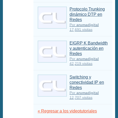
Protocolo Trunking
dinámico DTP en
Redes
Por
arumadigital
17,691 visitas
EIGRP K Bandwidth
y autenticación en
Redes
Por
arumadigital
42,219 visitas
Switching y
conectividad IP en
Redes
Por
arumadigital
12,707 visitas
« Regresar a los videotutoriales