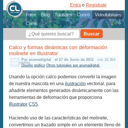
Entra
o
Registrate
Foros
Blog
Tutoriales
Cursos
Videotutoriales
Comic
Buscar
Calco y formas dinámicas con deformación
molinete en Illustrator
Por arumadigital
el 17 de Junio de 2011
con 18,364
visitas
Diseño gráfico
Otros tutoriales por arumadigital.
Usando la opción calco podemos convertir la imagen
de nuestra mascota en una
ilustración
vectorial, para
añadirle elementos generados dinámicamente con las
herramientas de deformación que proporciona
Illustrator
CS5
.
Haciendo uso de las características del molinete,
convertimos un trazado simple en un elemento lleno de