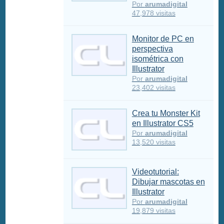
Por
arumadigital
47,978 visitas
Monitor de PC en
perspectiva
isométrica con
Illustrator
Por
arumadigital
23,402 visitas
Crea tu Monster Kit
en Illustrator CS5
Por
arumadigital
13,520 visitas
Videotutorial:
Dibujar mascotas en
Illustrator
Por
arumadigital
19,879 visitas