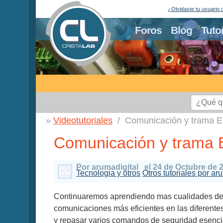
¿Olvidaste tu usuario 
Foros
Blog
Tuto
Videotutoriales
Comunicación y trama E
Comunicación y trama 
Por arumadigital
el 24 de Octubre de 
Tecnologia y otros
Otros tutoriales por ar
Continuaremos aprendiendo mas cualidades de
comunicaciones más eficientes en las diferent
y repasar varios comandos de seguridad esencial