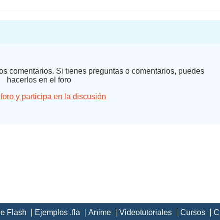
 los comentarios. Si tienes preguntas o comentarios, puedes
hacerlos en el foro
 foro y participa en la discusión
de Flash
Ejemplos .fla
Anime
Videotutoriales
Cursos
C