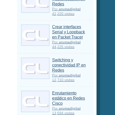
Redes
Por
arumadigital
42,220 visitas
Crear interfaces
Serial y Loopback
en Packet Tracer
Por
arumadigital
44,225 visitas
Switching y
conectividad IP en
Redes
Por
arumadigital
12,710 visitas
Enrutamiento
estático en Redes
Cisco
Por
arumadigital
13,694 visitas