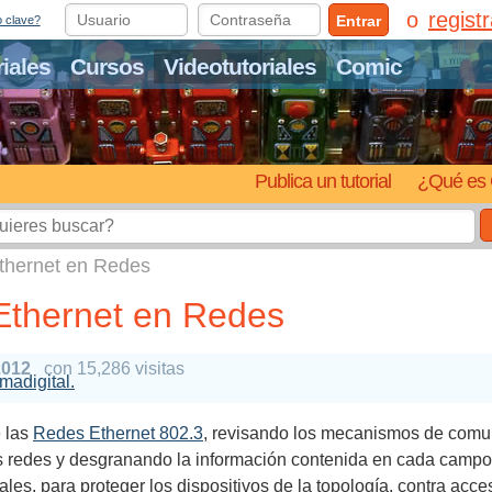
regist
Entrar
o clave?
riales
Cursos
Videotutoriales
Comic
Publica un tutorial
¿Qué es 
thernet en Redes
Ethernet en Redes
2012
con 15,286 visitas
umadigital.
 las
Redes Ethernet 802.3
, revisando los mecanismos de comun
es redes y desgranando la información contenida en cada camp
es, para proteger los dispositivos de la topología, contra acce