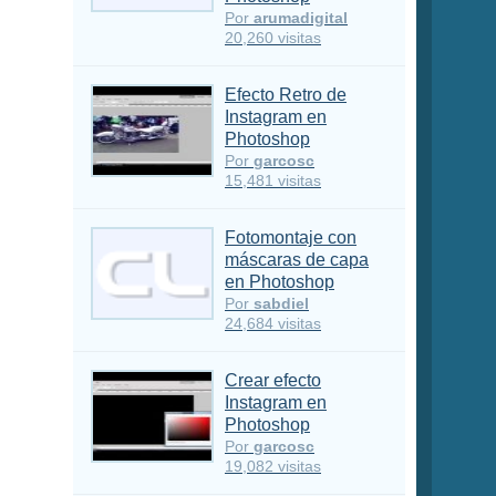
Por
arumadigital
20,260 visitas
Efecto Retro de
Instagram en
Photoshop
Por
garcosc
15,481 visitas
Fotomontaje con
máscaras de capa
en Photoshop
Por
sabdiel
24,684 visitas
Crear efecto
Instagram en
Photoshop
Por
garcosc
19,082 visitas