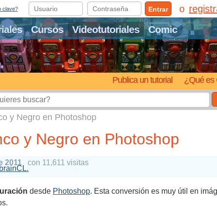
regist
Entrar
o clave?
riales
Cursos
Videotutoriales
Comic
Publica un tutorial
¿Qué es 
nco y Negro en Photoshop
nco y Negro en Photoshop
e 2011
con 11,611 visitas
2brainCL.
turación
desde
Photoshop
. Esta conversión es muy útil en imá
os.