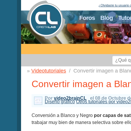
¿Olvidaste tu usuario 
Foros
Blog
Tuto
Videotutoriales
Convertir imagen a Bla
Convertir imagen a Bla
Por
video2brainCL
el 08 de Octubre d
Diseño gráfico
Otros tutoriales por video
Conversión a Blanco y Negro
por capas de sa
trabajar muy bien de manera selectiva sobre ell