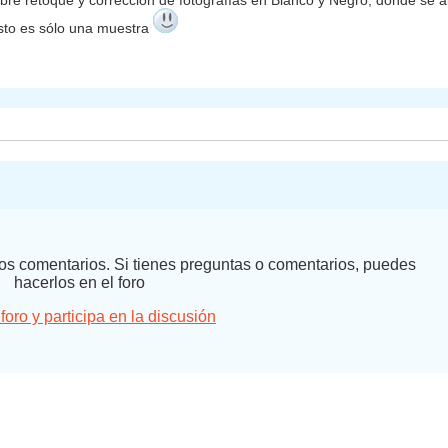
bre retoque y corrección de fotografías en Blanco y Negro, donde se ab
Esto es sólo una muestra
 los comentarios. Si tienes preguntas o comentarios, puedes
hacerlos en el foro
 foro y participa en la discusión