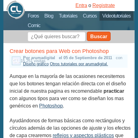
Entra
o
Registrate
Foros
Blog
Tutoriales
Cursos
Videotutoriales
Comic
Buscar
Crear botones para Web con Photoshop
Por arumadigital
el 05 de Septiembre de 2011
con
15,251 visitas
Diseño gráfico
Otros tutoriales por arumadigital.
Aunque en la mayoría de las ocasiones necesitemos
que los botones tengan relación directa con el diseño
inicial de nuestra pagina es recomendable
practicar
con algunos tipos para ver como se diseñan los mas
genéricos en
Photoshop
.
Ayudándonos de formas básicas como rectángulos y
círculos además de las opciones de ajuste y los efectos
de capa crearemos
reflejos y aspectos plásticos
que