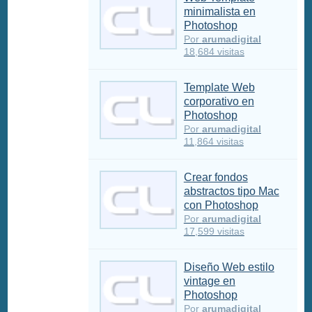
minimalista en
Photoshop
Por
arumadigital
18,684 visitas
Template Web
corporativo en
Photoshop
Por
arumadigital
11,864 visitas
Crear fondos
abstractos tipo Mac
con Photoshop
Por
arumadigital
17,599 visitas
Diseño Web estilo
vintage en
Photoshop
Por
arumadigital