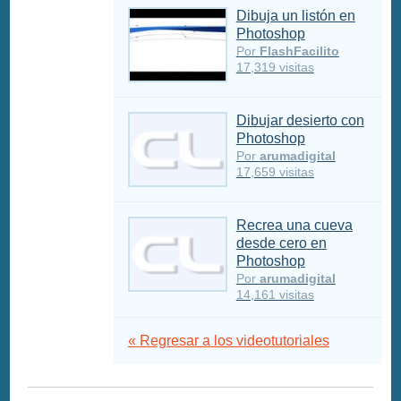
Dibuja un listón en
Photoshop
Por
FlashFacilito
17,319 visitas
Dibujar desierto con
Photoshop
Por
arumadigital
17,659 visitas
Recrea una cueva
desde cero en
Photoshop
Por
arumadigital
14,161 visitas
« Regresar a los videotutoriales