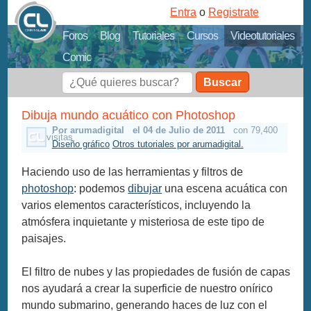
Entra
o
Registrate
Foros
Blog
Tutoriales
Cursos
Videotutoriales
Comic
Buscar
Dibuja mundo acuático con Photoshop
Por arumadigital
el 04 de Julio de 2011
con 79,400
visitas
Diseño gráfico
Otros tutoriales por arumadigital.
Haciendo uso de las herramientas y filtros de
photoshop
: podemos
dibujar
una escena acuática con
varios elementos característicos, incluyendo la
atmósfera inquietante y misteriosa de este tipo de
paisajes.
El filtro de nubes y las propiedades de fusión de capas
nos ayudará a crear la superficie de nuestro onírico
mundo submarino, generando haces de luz con el