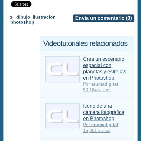
dibujo
ilustracion
Envia un comentario (0)
photoshop
Videotutoriales relacionados
Crea un escenario
espacial con
planetas y estrellas
en Photoshop
Por
arumadigital
50,164 visitas
Icono de una
cámara fotográfica
en Photoshop
Por
arumadigital
15,851 visitas