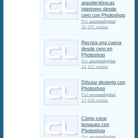
arquitectónicas
interiores desde
cero con Photoshop
Por
arumadigital
25,297 visitas
Recrea una cueva
desde cero en
Photoshop
Por
arumadigital
14,157 visitas
Dibujar desierto con
Photoshop
Por
arumadigital
17,658 visitas
Cómo crear
bosques con
Photoshop
Por
arumadigital