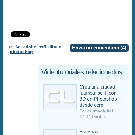
3d
adobe
cs5
dibujo
Envia un comentario (4)
photoshop
Videotutoriales relacionados
Crea una ciudad
futurista sci-fi con
3D en Photoshop
desde cero
Por
arumadigital
17,378 visitas
Escenas