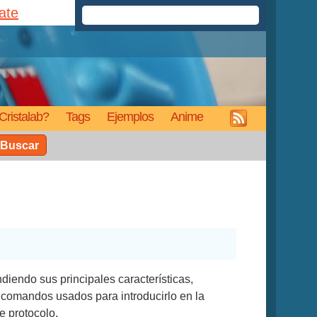
rate
Cristalab?
Tags
Ejemplos
Anime
Buscar
ndiendo sus principales características,
s comandos usados para introducirlo en la
e protocolo.