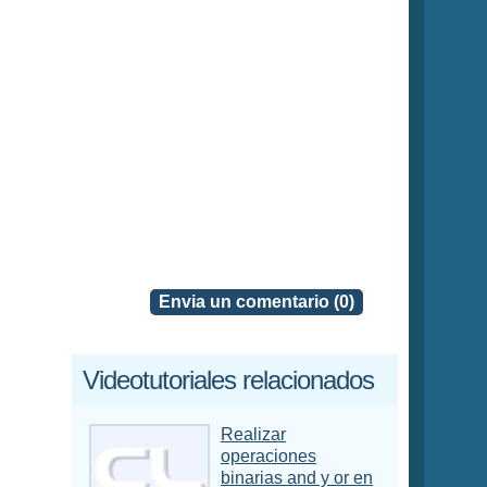
Envia un comentario (0)
Videotutoriales relacionados
Realizar
operaciones
binarias and y or en