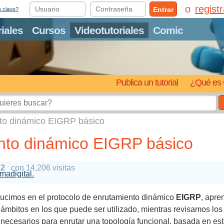
regist
Entrar
o clave?
riales
Cursos
Videotutoriales
Comic
Publica un tutorial
¿Qué es 
nto dinámico EIGRP básico
nto dinámico EIGRP básico
12
con 14,206 visitas
umadigital.
ducimos en el protocolo de enrutamiento dinámico
EIGRP
, apre
 ámbitos en los que puede ser utilizado, mientras revisamos lo
 necesarios para enrutar una topología funcional, basada en est