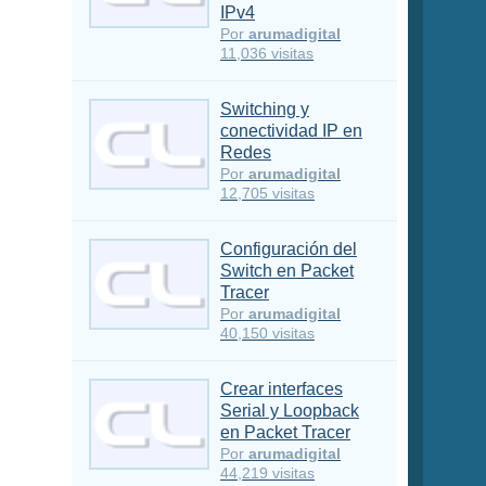
IPv4
Por
arumadigital
11,036 visitas
Switching y
conectividad IP en
Redes
Por
arumadigital
12,705 visitas
Configuración del
Switch en Packet
Tracer
Por
arumadigital
40,150 visitas
Crear interfaces
Serial y Loopback
en Packet Tracer
Por
arumadigital
44,219 visitas