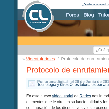
¿Olvidaste tu usuario 
Foros
Blog
Tuto
Videotutoriales
Protocolo de enrutamie
Protocolo de enrutamie
Por arumadigital
el 20 de Junio de 20
Tecnologia y otros
Otros tutoriales por ar
En este nuevo
videotutorial
de
Redes
nos intro
elementos que le ofrecen su funcionalidad y los
configuración de los dispositivos y los procesos