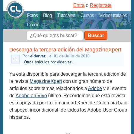
Entra
o
Registrate
Foros
Blog
Tutoriales
Cursos
Videotutoriales
Comic
Buscar
Descarga la tercera edición del MagazineXpert
Por
eldervaz
el 01 de Julio de 2010
Otros articulos por eldervaz.
Ya está disponible para descargar la tercera edición de
la revista
MagazineXpert
con un gran número de
artículos sobre temas relacionados a
Adobe
y el evento
de
Adobe en Vivo
último. Recordemos que esta revista
está apoyada por la comunidad Xpert de Colombia bajo
el apoyo, incondicional, de todos los Adobe User Group
hispanos.