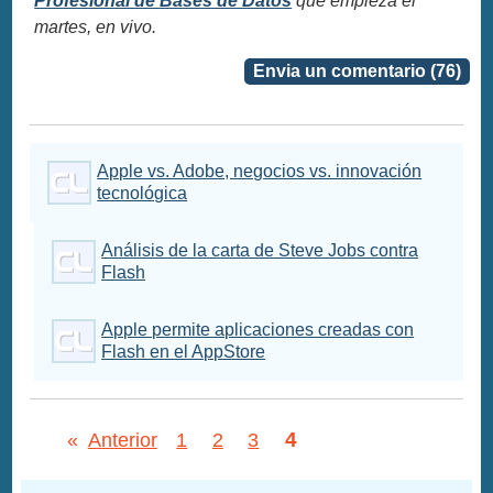
Profesional de Bases de Datos
que empieza el
martes, en vivo.
Envia un comentario (76)
Apple vs. Adobe, negocios vs. innovación
tecnológica
Análisis de la carta de Steve Jobs contra
Flash
Apple permite aplicaciones creadas con
Flash en el AppStore
4
«
Anterior
1
2
3