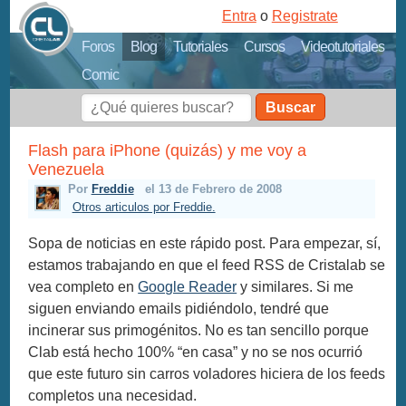
Entra
o
Registrate
Foros
Blog
Tutoriales
Cursos
Videotutoriales
Comic
Buscar
Flash para iPhone (quizás) y me voy a
Venezuela
Por
Freddie
el 13 de Febrero de 2008
Otros articulos por Freddie.
Sopa de noticias en este rápido post. Para empezar, sí,
estamos trabajando en que el feed RSS de Cristalab se
vea completo en
Google Reader
y similares. Si me
siguen enviando emails pidiéndolo, tendré que
incinerar sus primogénitos. No es tan sencillo porque
Clab está hecho 100% “en casa” y no se nos ocurrió
que este futuro sin carros voladores hiciera de los feeds
completos una necesidad.