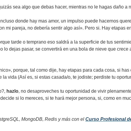
 quizás sea algo que debas hacer, mientras no le hagas daño a 
e, incluso donde hay mas amor, un impulso puede hacernos quere
on mi pareja, no debería sentir algo así». Pero si. Hay etapas 
ue tarde o temprano eso saldrá a la superficie de tus sentimi
lo lo dejas pasar, se convertirá en una bola de nieve que crece a
nico», porque, tal como dije, hay etapas para cada cosa, si ha
la vida (Así es, si estas casada/o, te jodiste; perdiste tu oportu
o?,
hazlo
, no desaproveches tu oportunidad de vivir plenamente
 decide si lo mereces, si te hará mejor persona, si, como en muc
tgreSQL, MongoDB, Redis y más con el
Curso Profesional d