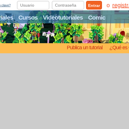
regist
Entrar
o clave?
riales
Cursos
Videotutoriales
Comic
Publica un tutorial
¿Qué es 