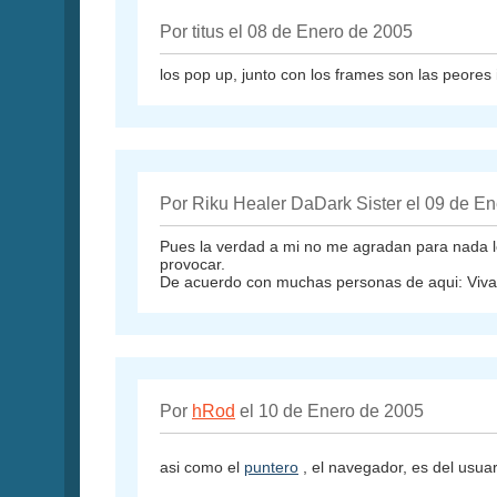
Por titus el 08 de Enero de 2005
los pop up, junto con los frames son las peore
Por Riku Healer DaDark Sister el 09 de E
Pues la verdad a mi no me agradan para nada lo
provocar.
De acuerdo con muchas personas de aqui: Viva F
Por
hRod
el 10 de Enero de 2005
asi como el
puntero
, el navegador, es del usua