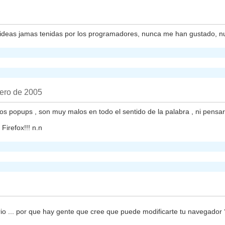
s ideas jamas tenidas por los programadores, nunca me han gustado, n
nero de 2005
s popups , son muy malos en todo el sentido de la palabra , ni pensar
irefox!!! n.n
rio ... por que hay gente que cree que puede modificarte tu navegado