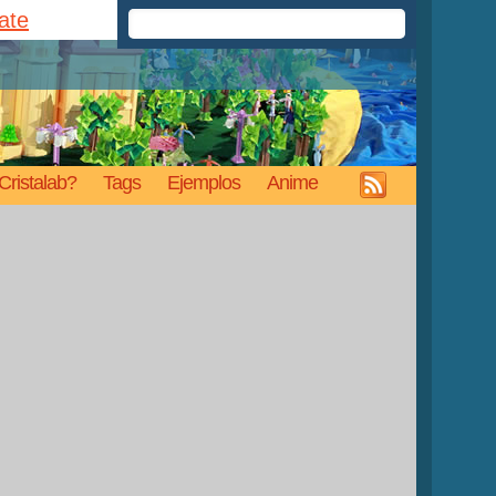
rate
Cristalab?
Tags
Ejemplos
Anime