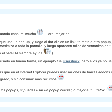
 cuando consumi mucho
... err.. mejor no .
ue use un pop-up, y luego al dar clic en un link, te meta a otro popup,
maximiza a toda la pantalla, y luego aparecen miles de ventanitas en tu
o el bateTM siempre ayuda
)
r usado en buena forma, un ejemplo fue
Usershock
, pero ellos ya no u
ras que en el Internet Explorer puedes usar millones de barras addon
egrado, y sin consumir mas recursos
los popups, si puedes usar un popup blocker, o mejor aun Firefox !