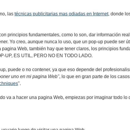
no, las
técnicas publicitarias mas odiadas en Internet
, donde lo
n principios fundamentales, como lo son, dar información real 
er. Yo creo, aunque nunca lo uso, que un pop-up puede ser úti
a pagina Web, también hay que tener claros, los principios fun
 POP-UP, ES UTIL, PERO NO EN TODO LADO.
, puede o no contener, ya que eso depende del profesionalismo
 poner uno en mi pagina Web"
, lo que en gran parte de los casos
echniques
".
do va a hacer una pagina Web, empiezas por imaginar todo lo 
n usuario luego de visitar una pagina Web