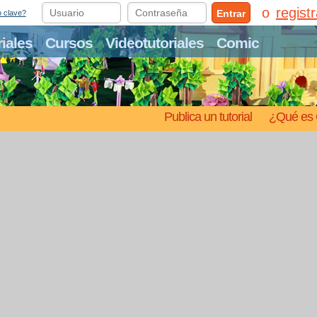
regist
Entrar
o clave?
riales
Cursos
Videotutoriales
Comic
Publica un tutorial
¿Qué es 