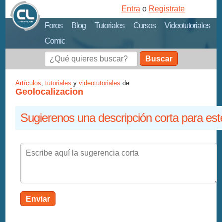
Entra
o
Registrate
Foros
Blog
Tutoriales
Cursos
Videotutoriales
Comic
Buscar
Artículos
,
tutoriales
y
videotutoriales
de
Geolocalizacion
Sugierenos una descripción corta para est
Enviar