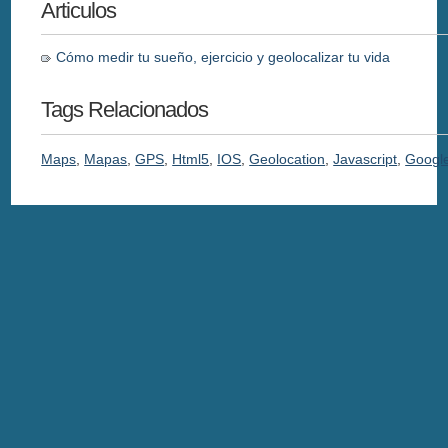
Articulos
Cómo medir tu sueño, ejercicio y geolocalizar tu vida
Tags Relacionados
Maps
,
Mapas
,
GPS
,
Html5
,
IOS
,
Geolocation
,
Javascript
,
Googl