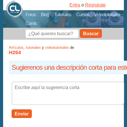
Entra
o
Registrate
Foros
Blog
Tutoriales
Cursos
Videotutoriales
Comic
Buscar
Artículos
,
tutoriales
y
videotutoriales
de
H264
Sugierenos una descripción corta para est
Enviar