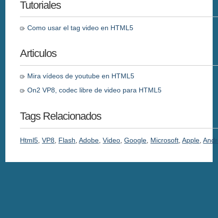
Tutoriales
Como usar el tag video en HTML5
Articulos
Mira vídeos de youtube en HTML5
On2 VP8, codec libre de video para HTML5
Tags Relacionados
Html5
,
VP8
,
Flash
,
Adobe
,
Video
,
Google
,
Microsoft
,
Apple
,
Andr