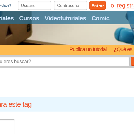
regist
Entrar
o clave?
riales
Cursos
Videotutoriales
Comic
Publica un tutorial
¿Qué es 
ra este tag