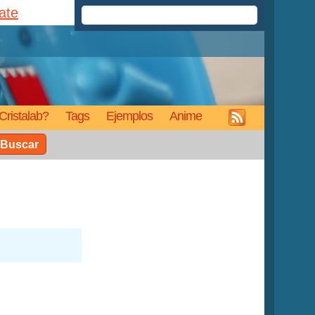
rate
Cristalab?
Tags
Ejemplos
Anime
Buscar