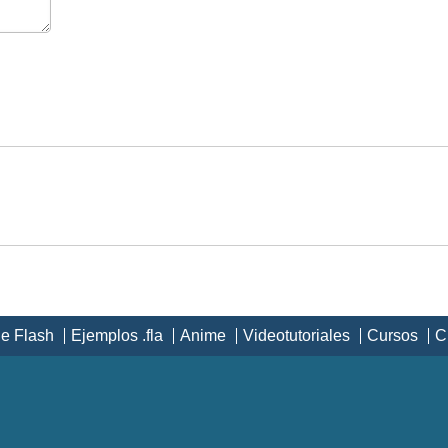
de Flash
Ejemplos .fla
Anime
Videotutoriales
Cursos
C