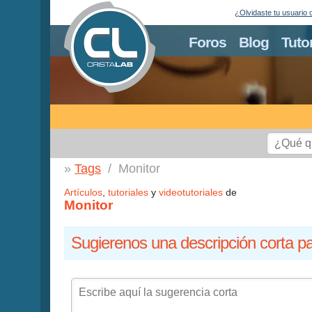
¿Olvidaste tu usuario 
Foros
Blog
Tuto
Tags
Monitor
Artículos
,
tutoriales
y
videotutoriales
de
Monitor
Sugierenos una descripción corta pa