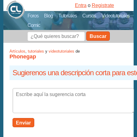
Entra
o
Registrate
Foros
Blog
Tutoriales
Cursos
Videotutoriales
Comic
Buscar
Artículos
,
tutoriales
y
videotutoriales
de
Phonegap
Sugierenos una descripción corta para est
Enviar