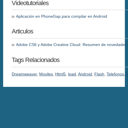
Videotutoriales
Aplicación en PhoneGap para compilar en Android
Articulos
Adobe CS6 y Adobe Creative Cloud: Resumen de novedades
Tags Relacionados
Dreamweaver
,
Moviles
,
Html5
,
Ipad
,
Android
,
Flash
,
Telefonos
,