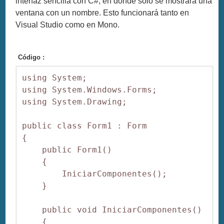
interfaz sencilla con C#, en donde sólo se mostrará una
ventana con un nombre. Esto funcionará tanto en
Visual Studio como en Mono.
Código :
using System;

using System.Windows.Forms;

using System.Drawing;

public class Form1 : Form

{

    public Form1()

    {

        IniciarComponentes();

    }

    public void IniciarComponentes()

    {
