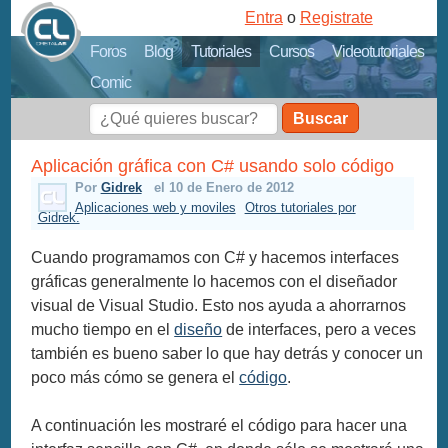
Entra
o
Registrate
Foros
Blog
Tutoriales
Cursos
Videotutoriales
Comic
Buscar
Aplicación gráfica con C# usando solo código
Por
Gidrek
el 10 de Enero de 2012
Aplicaciones web y moviles
Otros tutoriales por
Gidrek.
Cuando programamos con C# y hacemos interfaces
gráficas generalmente lo hacemos con el diseñador
visual de Visual Studio. Esto nos ayuda a ahorrarnos
mucho tiempo en el
diseño
de interfaces, pero a veces
también es bueno saber lo que hay detrás y conocer un
poco más cómo se genera el
código
.
A continuación les mostraré el código para hacer una