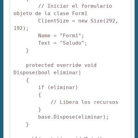
        // Iniciar el formulario 
objeto de la clase Form1

        ClientSize = new Size(292, 
192);

        Name = "Form1";

        Text = "Saludo";

    }

    protected override void 
Dispose(bool eliminar)

    {

        if (eliminar)

        {

            // Libera los recursos

        }

        base.Dispose(eliminar);

    }
