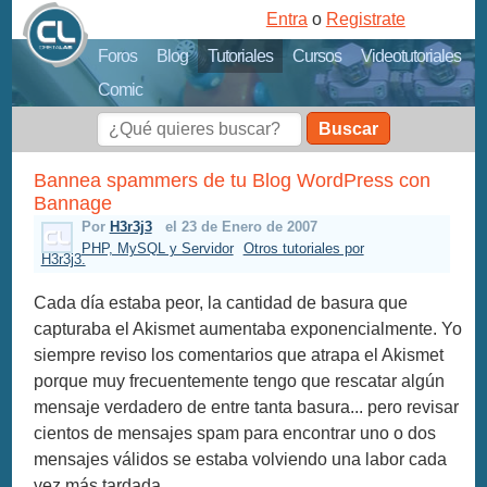
Entra
o
Registrate
Foros
Blog
Tutoriales
Cursos
Videotutoriales
Comic
Buscar
Bannea spammers de tu Blog WordPress con
Bannage
Por
H3r3j3
el 23 de Enero de 2007
PHP, MySQL y Servidor
Otros tutoriales por
H3r3j3.
Cada día estaba peor, la cantidad de basura que
capturaba el Akismet aumentaba exponencialmente. Yo
siempre reviso los comentarios que atrapa el Akismet
porque muy frecuentemente tengo que rescatar algún
mensaje verdadero de entre tanta basura... pero revisar
cientos de mensajes spam para encontrar uno o dos
mensajes válidos se estaba volviendo una labor cada
vez más tardada.