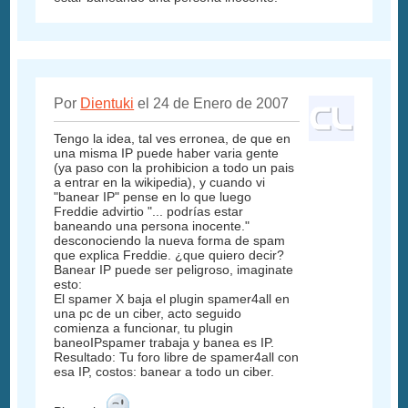
Por
Dientuki
el 24 de Enero de 2007
Tengo la idea, tal ves erronea, de que en
una misma IP puede haber varia gente
(ya paso con la prohibicion a todo un pais
a entrar en la wikipedia), y cuando vi
"banear IP" pense en lo que luego
Freddie advirtio "... podrías estar
baneando una persona inocente."
desconociendo la nueva forma de spam
que explica Freddie. ¿que quiero decir?
Banear IP puede ser peligroso, imaginate
esto:
El spamer X baja el plugin spamer4all en
una pc de un ciber, acto seguido
comienza a funcionar, tu plugin
baneoIPspamer trabaja y banea es IP.
Resultado: Tu foro libre de spamer4all con
esa IP, costos: banear a todo un ciber.