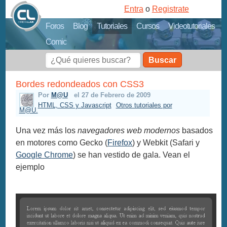
Entra
o
Registrate
Foros
Blog
Tutoriales
Cursos
Videotutoriales
Comic
Buscar
Bordes redondeados con CSS3
Por
M@U
el 27 de Febrero de 2009
HTML, CSS y Javascript
Otros tutoriales por
M@U.
Una vez más los
navegadores web modernos
basados
en motores como Gecko (
Firefox
) y Webkit (Safari y
Google Chrome
) se han vestido de gala. Vean el
ejemplo