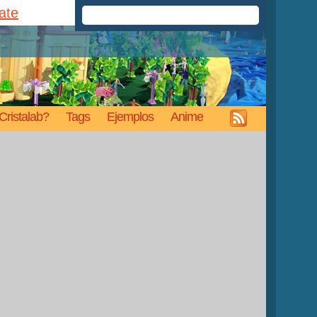
rate
Cristalab?
Tags
Ejemplos
Anime