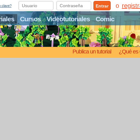
regist
Entrar
o clave?
riales
Cursos
Videotutoriales
Comic
Publica un tutorial
¿Qué es 