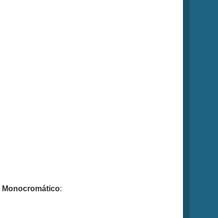
y
Monocromático
: