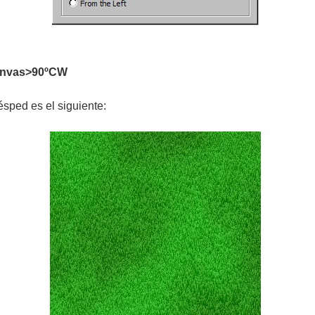
anvas>90ºCW
ésped es el siguiente: