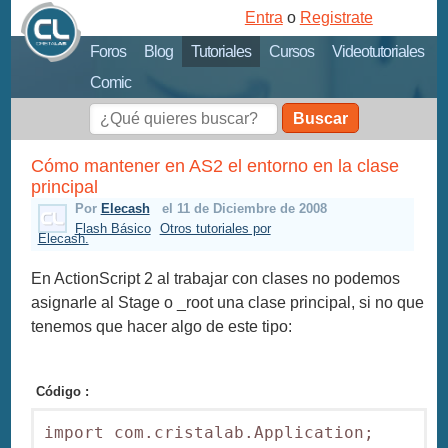
Entra
o
Registrate
Foros
Blog
Tutoriales
Cursos
Videotutoriales
Comic
Buscar
Cómo mantener en AS2 el entorno en la clase
principal
Por
Elecash
el 11 de Diciembre de 2008
Flash Básico
Otros tutoriales por
Elecash.
En ActionScript 2 al trabajar con clases no podemos
asignarle al Stage o _root una clase principal, si no que
tenemos que hacer algo de este tipo:
Código :
import com.cristalab.Application;
