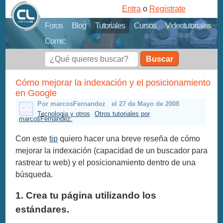
Entra
o
Registrate
Foros
Blog
Tutoriales
Cursos
Videotutoriales
Comic
Buscar
Cómo mejorar la indexación y el posicionamiento
en Google
Por marcosFernandez
el 27 de Mayo de 2008
Tecnologia y otros
Otros tutoriales por
marcosFernandez.
Con este
tip
quiero hacer una breve reseña de cómo
mejorar la indexación (capacidad de un buscador para
rastrear tu web) y el posicionamiento dentro de una
búsqueda.
1. Crea tu página utilizando los
estándares.