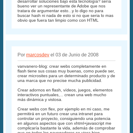
desarrollar soluciones bajo esta tecnología? sería
bueno ver un representante de Adobe que nos
tratara de argumentar esto...y lo digo no para
buscar hash ni nada de esto si no que seria lo mas
obvio que fuera tan limpio como con HTML
Por
marcosdev
el 03 de Junio de 2008
vanvanero-blog: crear webs completamente en
flash tiene sus cosas muy buenas, como puede ser,
crear microsites para un determinado producto y de
una marca que no precise mucha publicidad.
Crear adornos en flash, vídeos, juegos, elementos
interactivos puntuales,... crean una web mucho
más dinámica y vistosa.
Crear webs con flex, por ejemplo en mi caso, me
permitirá en un futuro crear una intranet para
controlar un proyecto, consiguiendo una potencia
en algunos aspectos que con xhtml+javascript me
complicaría bastante la vida, además de comprobar
que en todos los navegadores se viera bien.