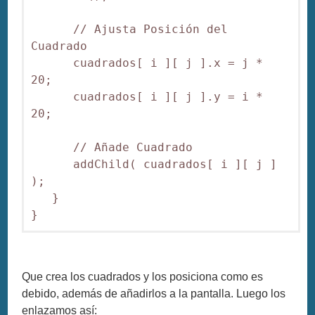
      // Ajusta Posición del 
Cuadrado

      cuadrados[ i ][ j ].x = j * 
20;

      cuadrados[ i ][ j ].y = i * 
20;

      // Añade Cuadrado

      addChild( cuadrados[ i ][ j ] 
);

   }

Que crea los cuadrados y los posiciona como es
debido, además de añadirlos a la pantalla. Luego los
enlazamos así: