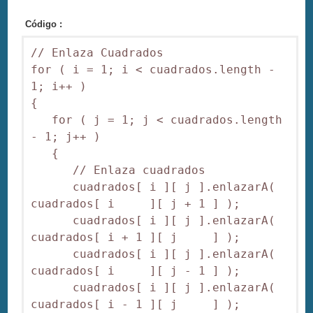
Código :
// Enlaza Cuadrados

for ( i = 1; i < cuadrados.length - 
1; i++ )

{

   for ( j = 1; j < cuadrados.length 
- 1; j++ )

   {

      // Enlaza cuadrados

      cuadrados[ i ][ j ].enlazarA( 
cuadrados[ i     ][ j + 1 ] );

      cuadrados[ i ][ j ].enlazarA( 
cuadrados[ i + 1 ][ j     ] );

      cuadrados[ i ][ j ].enlazarA( 
cuadrados[ i     ][ j - 1 ] );

      cuadrados[ i ][ j ].enlazarA( 
cuadrados[ i - 1 ][ j     ] );
