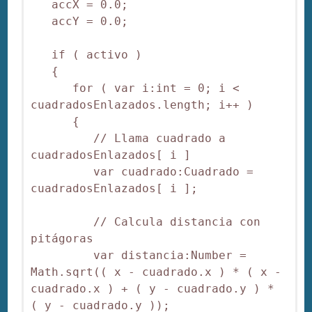
   accX = 0.0;

   accY = 0.0;

   if ( activo )

   {

      for ( var i:int = 0; i < 
cuadradosEnlazados.length; i++ )

      {

         // Llama cuadrado a 
cuadradosEnlazados[ i ]

         var cuadrado:Cuadrado = 
cuadradosEnlazados[ i ];

         // Calcula distancia con 
pitágoras

         var distancia:Number = 
Math.sqrt(( x - cuadrado.x ) * ( x - 
cuadrado.x ) + ( y - cuadrado.y ) * 
( y - cuadrado.y ));
