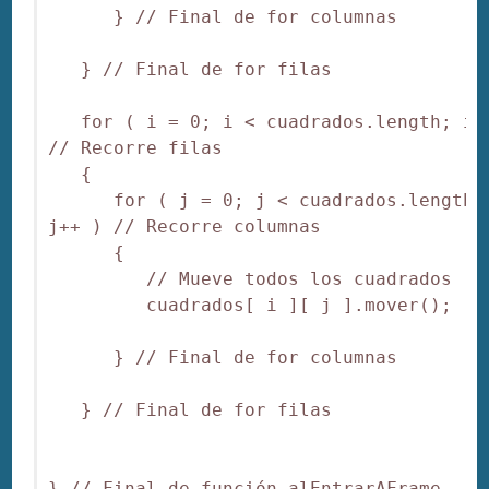
      } // Final de for columnas

   } // Final de for filas

   for ( i = 0; i < cuadrados.length; i++
// Recorre filas

   {

      for ( j = 0; j < cuadrados.length; 
j++ ) // Recorre columnas

      {

         // Mueve todos los cuadrados

         cuadrados[ i ][ j ].mover();

      } // Final de for columnas

   } // Final de for filas

} // Final de función alEntrarAFrame
