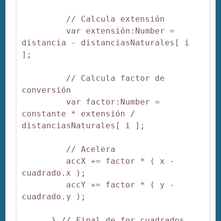
         // Calcula extensión

         var extensión:Number = 
distancia - distanciasNaturales[ i 
];

         // Calcula factor de 
conversión

         var factor:Number = 
constante * extensión / 
distanciasNaturales[ i ];

         // Acelera

         accX += factor * ( x - 
cuadrado.x );

         accY += factor * ( y - 
cuadrado.y );

      } // Final de for cuadrados
