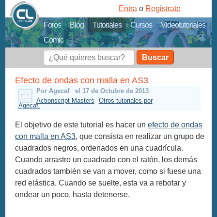
Entra
o
Registrate
Foros
Blog
Tutoriales
Cursos
Videotutoriales
Comic
Buscar
Efecto de ondas con malla en AS3
Por Agecaf
el 17 de Octubre de 2013
Actionscript Masters
Otros tutoriales por
Agecaf.
El objetivo de este tutorial es hacer un
efecto de ondas
con malla en AS3
, que consista en realizar un grupo de
cuadrados negros, ordenados en una cuadrícula.
Cuando arrastro un cuadrado con el ratón, los demás
cuadrados también se van a mover, como si fuese una
red elástica. Cuando se suelte, esta va a rebotar y
ondear un poco, hasta detenerse.