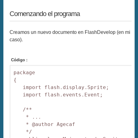
Comenzando el programa
Creamos un nuevo documento en FlashDevelop (en mi
caso).
Código :
package 

{

   import flash.display.Sprite;

   import flash.events.Event;

   /**

    * ...

    * @author Agecaf

    */
