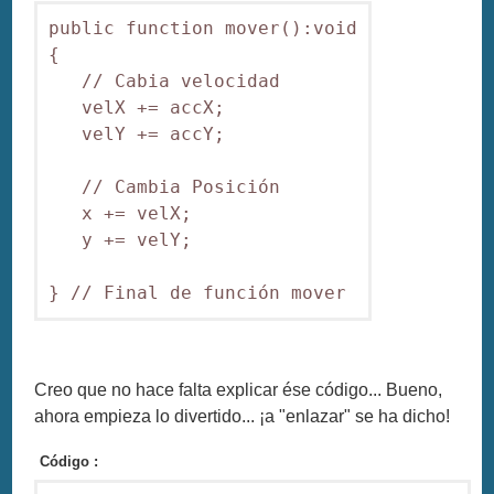
public function mover():void

{

   // Cabia velocidad

   velX += accX;

   velY += accY;

   // Cambia Posición

   x += velX;

   y += velY;

Creo que no hace falta explicar ése código... Bueno,
ahora empieza lo divertido... ¡a "enlazar" se ha dicho!
Código :