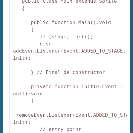
   public class Main extends Sprite 

   {

      public function Main():void 

      {

         if (stage) init();

         else 
addEventListener(Event.ADDED_TO_STAGE, 
init);

      } // Final de constructor

      private function init(e:Event = 
null):void 

      {

 removeEventListener(Event.ADDED_TO_STAGE
init);

         // entry point
