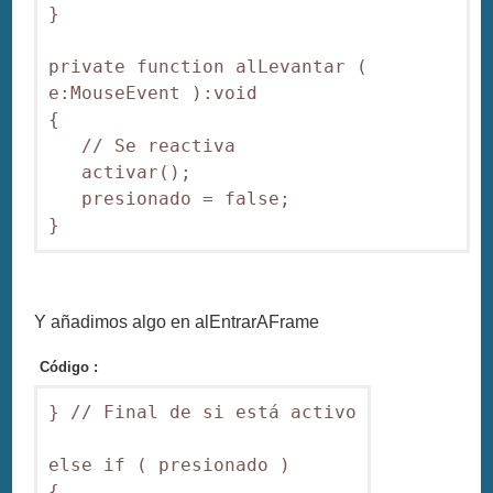
}

private function alLevantar ( 
e:MouseEvent ):void

{

   // Se reactiva

   activar();

   presionado = false;

Y añadimos algo en alEntrarAFrame
Código :
} // Final de si está activo

else if ( presionado )

{
