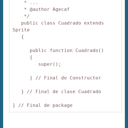
    * ...

    * @author Agecaf

    */

   public class Cuadrado extends 
Sprite 

   {

      public function Cuadrado() 

      {

         super();

      } // Final de Constructor

   } // Final de clase Cuadrado
