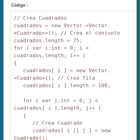
Código :
// Crea Cuadrados

cuadrados = new Vector.<Vector.
<Cuadrado>>(); // Crea el conjunto

cuadrados.length = 75;

for ( var i:int = 0; i < 
cuadrados.length; i++ )

{

   cuadrados[ i ] = new Vector.
<Cuadrado>(); // Crea fila

   cuadrados[ i ].length = 100;

   for ( var j:int = 0; j < 
cuadrados[ i ].length; j++ )

   {

      // Crea Cuadrado

      cuadrados[ i ][ j ] = new 
Cuadrado();
