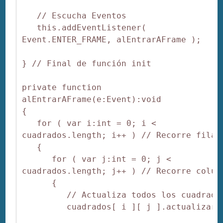
   // Escucha Eventos

   this.addEventListener( 
Event.ENTER_FRAME, alEntrarAFrame );

} // Final de función init

private function 
alEntrarAFrame(e:Event):void 

{

   for ( var i:int = 0; i < 
cuadrados.length; i++ ) // Recorre filas

   {

      for ( var j:int = 0; j < 
cuadrados.length; j++ ) // Recorre column
      {

         // Actualiza todos los cuadrados
         cuadrados[ i ][ j ].actualizar()