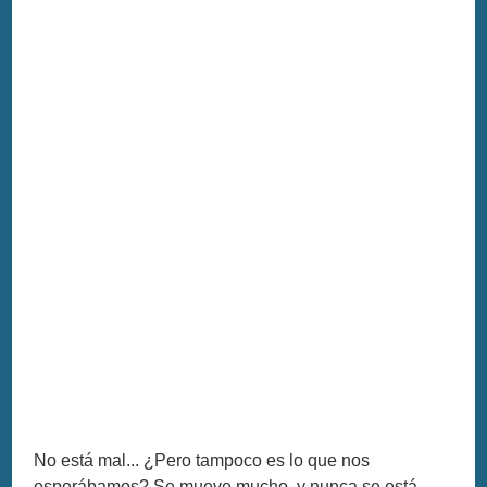
No está mal... ¿Pero tampoco es lo que nos
esperábamos? Se mueve mucho, y nunca se está