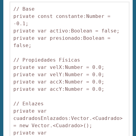
// Base

private const constante:Number = 
-0.1;

private var activo:Boolean = false;

private var presionado:Boolean = 
false;

// Propiedades Físicas

private var velX:Number = 0.0;

private var velY:Number = 0.0;

private var accX:Number = 0.0;

private var accY:Number = 0.0;

// Enlazes

private var 
cuadradosEnlazados:Vector.<Cuadrado> 
= new Vector.<Cuadrado>();

private var 