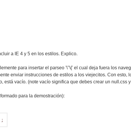
uir a IE 4 y 5 en los estilos. Explico.
lemente para insertar el parseo '\"\{' el cual deja fuera los n
nte enviar instrucciones de estilos a los viejecitos. Con esto
ro, está vacío. (note vacío significa que debes crear un null.css
eformado para la demostración):
";