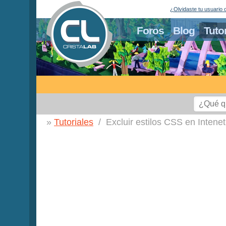
¿Olvidaste tu usuario 
Foros
Blog
Tuto
Tutoriales
Excluir estilos CSS en Intene