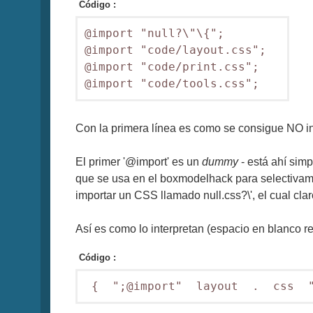
Código :
@import "null?\"\{";  

@import "code/layout.css";  

@import "code/print.css"; 

@import "code/tools.css";
Con la primera línea es como se consigue NO incl
El primer '@import' es un
dummy
- está ahí simp
que se usa en el boxmodelhack para selectivame
importar un CSS llamado null.css?\', el cual cla
Así es como lo interpretan (espacio en blanco r
Código :
 {  ";@import"  layout  .  css  