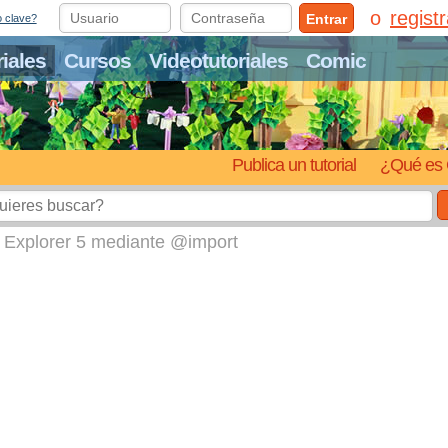
regist
Entrar
o clave?
riales
Cursos
Videotutoriales
Comic
Publica un tutorial
¿Qué es 
t Explorer 5 mediante @import