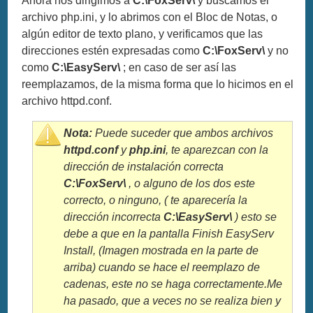
Ahora nos dirigimos a
C:\FoxServ\
y buscamos el
archivo php.ini, y lo abrimos con el Bloc de Notas, o
algún editor de texto plano, y verificamos que las
direcciones estén expresadas como
C:\FoxServ\
y no
como
C:\EasyServ\
; en caso de ser así las
reemplazamos, de la misma forma que lo hicimos en el
archivo httpd.conf.
Nota:
Puede suceder que ambos archivos
httpd.conf
y
php.ini
, te aparezcan con la
dirección de instalación correcta
C:\FoxServ\
, o alguno de los dos este
correcto, o ninguno, ( te aparecería la
dirección incorrecta
C:\EasyServ\
) esto se
debe a que en la pantalla Finish EasyServ
Install, (Imagen mostrada en la parte de
arriba) cuando se hace el reemplazo de
cadenas, este no se haga correctamente.Me
ha pasado, que a veces no se realiza bien y