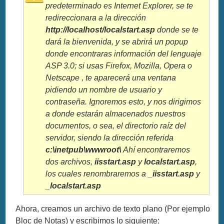
predeterminado es Internet Explorer, se te
redireccionara a la dirección
http://localhost/localstart.asp
donde se te
dará la bienvenida, y se abrirá un popup
donde encontraras información del lenguaje
ASP 3.0; si usas Firefox, Mozilla, Opera o
Netscape , te aparecerá una ventana
pidiendo un nombre de usuario y
contraseña. Ignoremos esto, y nos dirigimos
a donde estarán almacenados nuestros
documentos, o sea, el directorio raíz del
servidor, siendo la dirección referida
c:\inetpub\wwwroot\
Ahí encontraremos
dos archivos,
iisstart.asp
y
localstart.asp
,
los cuales renombraremos a
_iisstart.asp
y
_localstart.asp
Ahora, creamos un archivo de texto plano (Por ejemplo
Bloc de Notas) y escribimos lo siguiente: