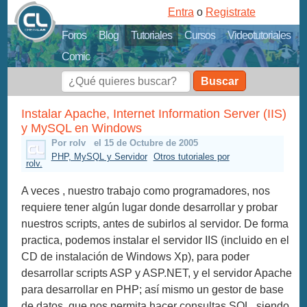
Entra
o
Registrate
Foros
Blog
Tutoriales
Cursos
Videotutoriales
Comic
Buscar
Instalar Apache, Internet Information Server (IIS)
y MySQL en Windows
Por rolv
el 15 de Octubre de 2005
PHP, MySQL y Servidor
Otros tutoriales por
rolv.
A veces , nuestro trabajo como programadores, nos
requiere tener algún lugar donde desarrollar y probar
nuestros scripts, antes de subirlos al servidor. De forma
practica, podemos instalar el servidor IIS (incluido en el
CD de instalación de Windows Xp), para poder
desarrollar scripts ASP y ASP.NET, y el servidor Apache
para desarrollar en PHP; así mismo un gestor de base
de datos, que nos permita hacer consultas SQL, siendo