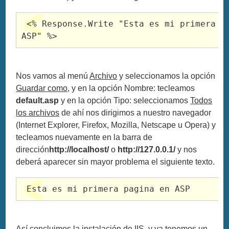
 <% Response.Write "Esta es mi primera pagina en

ASP" %> 
Nos vamos al menú
Archivo
y seleccionamos la opción
Guardar como
, y en la opción Nombre: tecleamos
default.asp
y en la opción Tipo: seleccionamos
Todos
los archivos
de ahí nos dirigimos a nuestro navegador
(Internet Explorer, Firefox, Mozilla, Netscape u Opera) y
tecleamos nuevamente en la barra de
dirección
http://localhost/
o
http://127.0.0.1/
y nos
deberá aparecer sin mayor problema el siguiente texto.
 Esta es mi primera pagina en ASP 
Así concluimos la instalación de IIS, y ya tenemos un