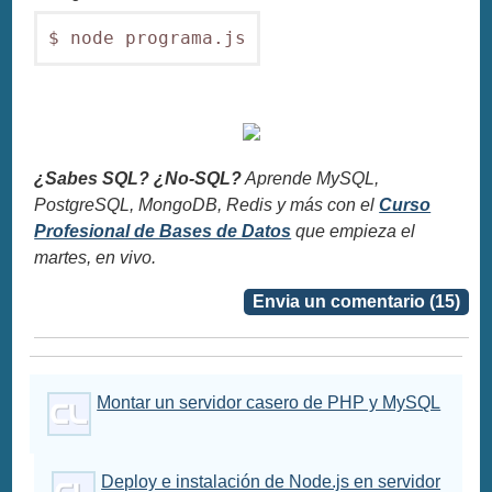
$ node programa.js
¿Sabes SQL? ¿No-SQL?
Aprende MySQL,
PostgreSQL, MongoDB, Redis y más con el
Curso
Profesional de Bases de Datos
que empieza el
martes, en vivo.
Envia un comentario (15)
Montar un servidor casero de PHP y MySQL
Deploy e instalación de Node.js en servidor