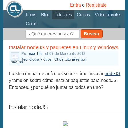
Entra
o
Registrate
Foros
Blog
Tutoriales
Cursos
Videotutoriales
Comic
Buscar
Instalar nodeJS y paquetes en Linux y Windows
Por
nax_hh
el 07 de Marzo de 2012
Tecnologia y otros
Otros tutoriales por
nax_hh.
Existen un par de artículos sobre cómo instalar
nodeJS
y también sobre cómo instalar paquetes para nodeJS.
Entonces, ¿por qué no juntarlos todos en uno?
Instalar nodeJS