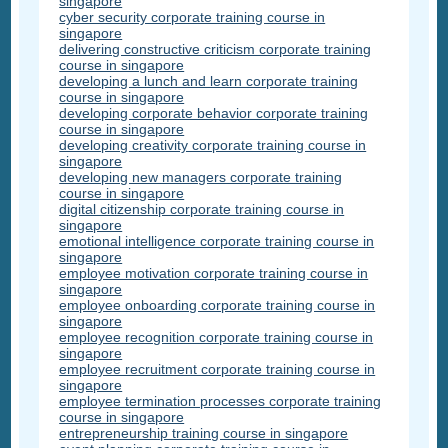
singapore
cyber security corporate training course in
singapore
delivering constructive criticism corporate training
course in singapore
developing a lunch and learn corporate training
course in singapore
developing corporate behavior corporate training
course in singapore
developing creativity corporate training course in
singapore
developing new managers corporate training
course in singapore
digital citizenship corporate training course in
singapore
emotional intelligence corporate training course in
singapore
employee motivation corporate training course in
singapore
employee onboarding corporate training course in
singapore
employee recognition corporate training course in
singapore
employee recruitment corporate training course in
singapore
employee termination processes corporate training
course in singapore
entrepreneurship training course in singapore