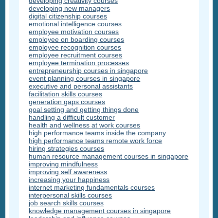
developing creativity courses
developing new managers
digital citizenship courses
emotional intelligence courses
employee motivation courses
employee on boarding courses
employee recognition courses
employee recruitment courses
employee termination processes
entrepreneurship courses in singapore
event planning courses in singapore
executive and personal assistants
facilitation skills courses
generation gaps courses
goal setting and getting things done
handling a difficult customer
health and wellness at work courses
high performance teams inside the company
high performance teams remote work force
hiring strategies courses
human resource management courses in singapore
improving mindfulness
improving self awareness
increasing your happiness
internet marketing fundamentals courses
interpersonal skills courses
job search skills courses
knowledge management courses in singapore