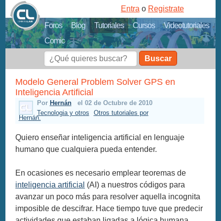
Entra
o
Registrate
Foros
Blog
Tutoriales
Cursos
Videotutoriales
Comic
Buscar
Modelo General Problem Solver GPS en
Inteligencia Artificial
Por
Hernán
el 02 de Octubre de 2010
Tecnologia y otros
Otros tutoriales por
Hernán.
Quiero enseñar inteligencia artificial en lenguaje
humano que cualquiera pueda entender.
En ocasiones es necesario emplear teoremas de
inteligencia artificial
(AI) a nuestros códigos para
avanzar un poco más para resolver aquella incognita
imposible de descifrar. Hace tiempo tuve que predecir
actividades que estaban ligadas a lógica humana