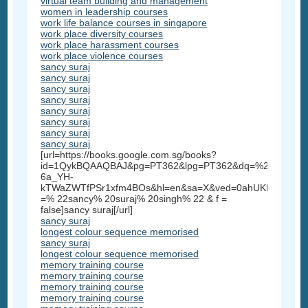
virtual team building and management
women in leadership courses
work life balance courses in singapore
work place diversity courses
work place harassment courses
work place violence courses
sancy suraj
sancy suraj
sancy suraj
sancy suraj
sancy suraj
sancy suraj
sancy suraj
sancy suraj
[url=https://books.google.com.sg/books?
id=1QykBQAAQBAJ&pg=PT362&lpg=PT362&dq=%22sancy+su
6a_YH-
kTWaZWTfPSr1xfm4BOs&hl=en&sa=X&ved=0ahUKEwi3_5
=% 22sancy% 20suraj% 20singh% 22 & f =
false]sancy suraj[/url]
sancy suraj
longest colour sequence memorised
sancy suraj
longest colour sequence memorised
memory training course
memory training course
memory training course
memory training course