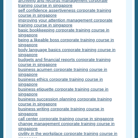
archiving and records management corporate
training course in singapore
self confidence assertiveness corporate training
course in singapore
improving your attention management corporate
training course in singapore
basic bookkeeping corporate training course in
singapore
being a likeable boss corporate training course in
singapore
body language basics corporate training course in
singapore
budgets and financial reports corporate training
course in singapore
business acumen corporate training course in
singapore
business ethics corporate training course in
singapore
business etiquette corporate training course in
singapore
business succession planning corporate training
course in singapore
business writing corporate training course in
singapore
call center corporate training course in singapore
change management corporate training course in
singapore
civility in the workplace corporate training course in