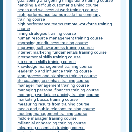
goal setting and getting things done training course
handling a difficult customer training course
health and wellness at work training course
high performance teams inside the company
training course
high performance teams remote workforce training
course
hiring strategies training course
human resource management training course
improving mindfulness training course
improving self awareness training course
internet marketing fundamentals training course
interpersonal skills training course
job search skills training course
knowledge management training course
leadership and influence training course
lean process and six sigma training course
life coaching essentials training course
manager management training course
managing personal finances training course
managing workplace anxiety training course
marketing basics training course
measuring results from training course
media and public relations training course
meeting management training course
middle manager training course
millennial onboarding training course
mlearning essentials training course