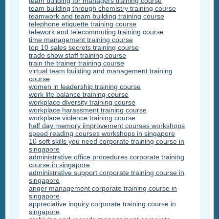
team building for managers training course
team building through chemistry training course
teamwork and team building training course
telephone etiquette training course
telework and telecommuting training course
time management training course
top 10 sales secrets training course
trade show staff training course
train the trainer training course
virtual team building and management training
course
women in leadership training course
work life balance training course
workplace diversity training course
workplace harassment training course
workplace violence training course
half day memory improvement courses workshops
speed reading courses workshops in singapore
10 soft skills you need corporate training course in
singapore
administrative office procedures corporate training
course in singapore
administrative support corporate training course in
singapore
anger management corporate training course in
singapore
appreciative inquiry corporate training course in
singapore