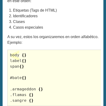
en este orden:
Etiquetas (Tags de HTML)
Identificadores
Clases
Casos especiales
A su vez, estos los organizaremos en orden alfabético.
Ejemplo:
body 
{
}
label
{
}
span
{
}
#bate
{
}
.armageddon 
{
}
.flamas 
{
}
.sangre 
{
}