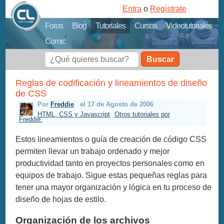
Entra
o
Registrate
Foros
Blog
Tutoriales
Cursos
Videotutoriales
Comic
Buscar
Reglas de codificación y lineamientos de diseño
de CSS
Por
Freddie
el 17 de Agosto de 2006
HTML, CSS y Javascript
Otros tutoriales por
Freddie.
Estos lineamientos o guía de creación de código CSS
permiten llevar un trabajo ordenado y mejor
productividad tanto en proyectos personales como en
equipos de trabajo. Sigue estas pequeñas reglas para
tener una mayor organización y lógica en tu proceso de
diseño de hojas de estilo.
Organización de los archivos