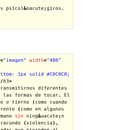
os
psicol
&
oacute
;
gicos
.
t
=
"imagen"
width
=
"480"
ttom: 1px solid #C0C0C0; 
</
h3
>
transmitirnos
diferentes
s
las
formas
de
tocar
.
El
so
o
tierno
(
como
cuando
erente
(
como
en
algunos
mano
sin
ning
&
uacute
;
n
iracundo
(
violencia
),
nadas
que
preceden
al