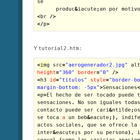
se
produc
&
iacute
;
an
por
motiv
<
br
/>
</
p
>
tutorial2.htm:
Y
<
img
src
=
"aerogenerador2.jpg"
al
height
=
"360"
border
=
"0"
/>
<
h3
id
=
"titulos"
style
=
"border-bo
margin-bottom: -5px"
>
Sensaciones
<
p
>
El
hecho
de
ser
tocado
puede
sensaciones
.
No
son
iguales
toda
contacto
puede
ser
cari
&
ntilde
;
o
se
toca
a
un
beb
&
eacute
;),
indif
actos
sociales
,
que
se
ofrece
la
inter
&
eacute
;
s
por
su
persona
),
sexual
(
como
las
caricias
apasio