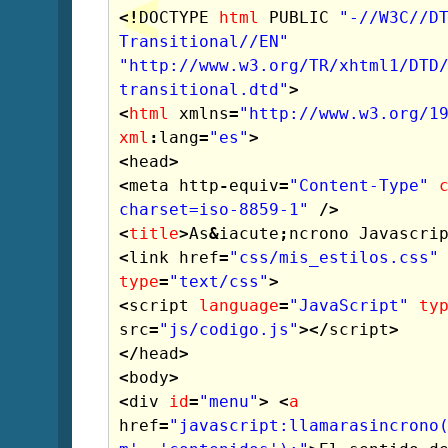
<!
DOCTYPE
html
PUBLIC
"-//W3C//DT
Transitional//EN"
"http://www.w3.org/TR/xhtml1/DTD
transitional.dtd"
>
<
html
xmlns
=
"http://www.w3.org/1
xml
:
lang
=
"es"
>
<
head
>
<
meta
http
-
equiv
=
"Content-Type"
charset=iso-8859-1"
/>
<
title
>
As
&
iacute
;
ncrono
Javascri
<
link
href
=
"css/mis_estilos.css"
type
=
"text/css"
>
<
script
language
=
"JavaScript"
ty
src
=
"js/codigo.js"
></
script
>
</
head
>
<
body
>
<
div
id
=
"menu"
>
<
a
href
=
"javascript:llamarasincrono