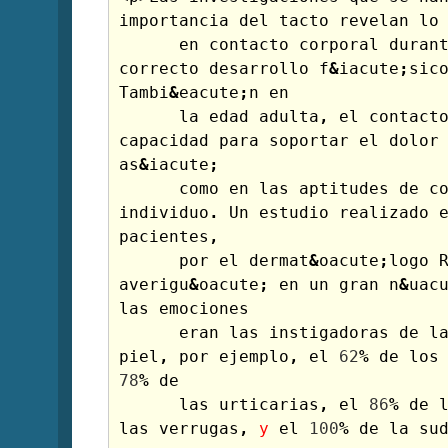
importancia
del
tacto
revelan
lo
en
contacto
corporal
duran
correcto
desarrollo
f
&
iacute
;
sic
Tambi
&
eacute
;
n
en
la
edad
adulta
,
el
contact
capacidad
para
soportar
el
dolor
as
&
iacute
;
como
en
las
aptitudes
de
c
individuo
.
Un
estudio
realizado
pacientes
,
por
el
dermat
&
oacute
;
logo
averigu
&
oacute
;
en
un
gran
n
&
uac
las
emociones
eran
las
instigadoras
de
l
piel
,
por
ejemplo
,
el
62
%
de
los
78
%
de
las
urticarias
,
el
86
%
de
las
verrugas
,
y
el
100
%
de
la
su