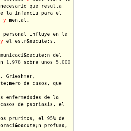
necesario
que
resulta
te
la
infancia
para
el
o
y
mental
.
o
personal
influye
en
la
y
el
estr
&
eacute
;
s
,
omunicaci
&
oacute
;
n
del
en
1.978
sobre
unos
5.000
R
.
Grieshmer
,
ute
;
mero
de
casos
,
que
as
enfermedades
de
la
casos
de
psoriasis
,
el
los
pruritos
,
el
95
%
de
doraci
&
oacute
;
n
profusa
,