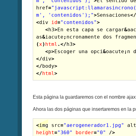
m', 'contenidos');"
>
El
sentido
d
href
=
"javascript:llamarasincrono
m', 'contenidos');"
>
Sensaciones
<
<
div
id
=
"contenidos"
>
<
h3
>
En
esta
capa
se
cargar
&
aa
as
&
iacute
;
ncronamente
dos
fragme
(
x
)
html
.</
h3
>
<
p
>
Escoger
una
opci
&
oacute
;
n
</
div
>
</
body
>
</
html
>
Esta página la guardaremos con el nombre ajax
Ahora las dos páginas que insertaremos en la 
<
img
src
=
"aerogenerador1.jpg"
al
height
=
"360"
border
=
"0"
/>