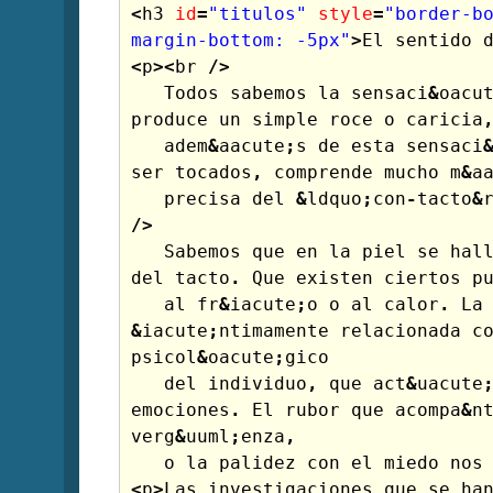
<
h3
id
=
"titulos"
style
=
"border-bo
margin-bottom: -5px"
>
El
sentido
<
p
><
br
/>
Todos
sabemos
la
sensaci
&
oacu
produce
un
simple
roce
o
caricia
adem
&
aacute
;
s
de
esta
sensaci
ser
tocados
,
comprende
mucho
m
&
a
precisa
del
&
ldquo
;
con
-
tacto
&
/>
Sabemos
que
en
la
piel
se
hal
del
tacto
.
Que
existen
ciertos
p
al
fr
&
iacute
;
o
o
al
calor
.
La
&
iacute
;
ntimamente
relacionada
c
psicol
&
oacute
;
gico
del
individuo
,
que
act
&
uacute
emociones
.
El
rubor
que
acompa
&
n
verg
&
uuml
;
enza
,
o
la
palidez
con
el
miedo
nos
<
p
>
Las
investigaciones
que
se
ha