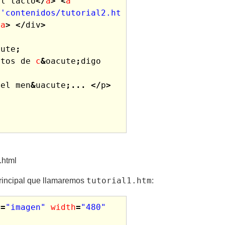
el
tacto
</
a
>
<
a
('contenidos/tutorial2.ht
/
a
>
</
div
>
cute
;
ntos
de
c
&
oacute
;
digo
del
men
&
uacute
;...
</
p
>
.html
tutorial1.htm
principal que llamaremos
:
t
=
"imagen"
width
=
"480"