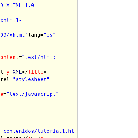
D XHTML 1.0 
/xhtml1-
999/xhtml"
lang
=
"es"
content
=
"text/html; 
pt
y
XML
</
title
>
rel
=
"stylesheet"
pe
=
"text/javascript"
('contenidos/tutorial1.ht