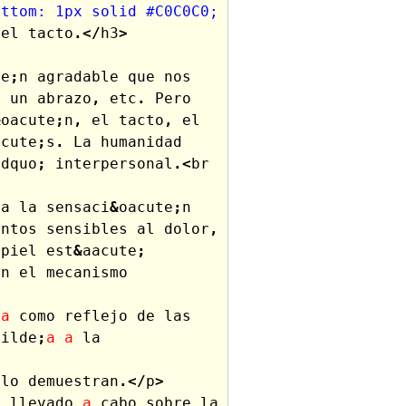
ttom: 1px solid #C0C0C0; 
del
tacto
.</
h3
>
te
;
n
agradable
que
nos
,
un
abrazo
,
etc
.
Pero
&
oacute
;
n
,
el
tacto
,
el
acute
;
s
.
La
humanidad
rdquo
;
interpersonal
.<
br
la
la
sensaci
&
oacute
;
n
untos
sensibles
al
dolor
,
piel
est
&
aacute
;
on
el
mecanismo
;
a
como
reflejo
de
las
tilde
;
a
a
la
lo
demuestran
.</
p
>
n
llevado
a
cabo
sobre
la