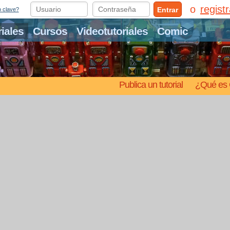
regist
Entrar
o clave?
riales
Cursos
Videotutoriales
Comic
Publica un tutorial
¿Qué es 