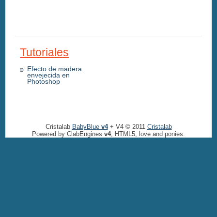
Tutoriales
Efecto de madera
envejecida en
Photoshop
Cristalab
BabyBlue
v4
+ V4 © 2011
Cristalab
Powered by ClabEngines
v4
, HTML5, love and ponies.