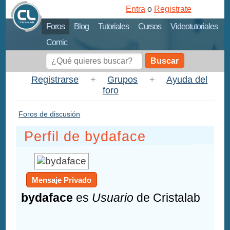
Entra
o
Registrate
Foros
Blog
Tutoriales
Cursos
Videotutoriales
Comic
Buscar
Registrarse
+
Grupos
+
Ayuda del
foro
Foros de discusión
Perfil de bydaface
Mensaje Privado
bydaface
es
Usuario
de Cristalab