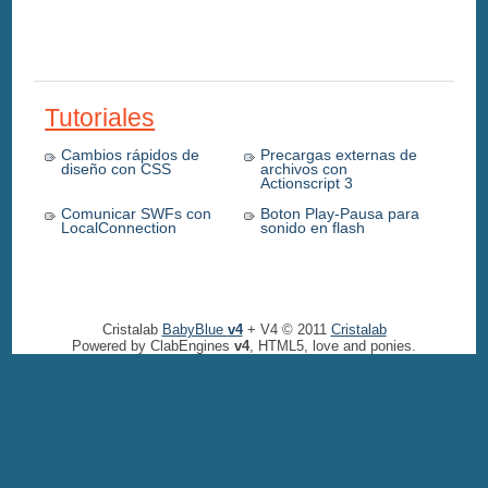
Tutoriales
Cambios rápidos de
Precargas externas de
diseño con CSS
archivos con
Actionscript 3
Comunicar SWFs con
Boton Play-Pausa para
LocalConnection
sonido en flash
Cristalab
BabyBlue
v4
+ V4 © 2011
Cristalab
Powered by ClabEngines
v4
, HTML5, love and ponies.