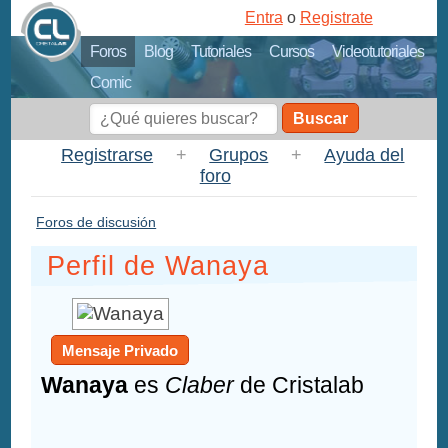
Entra
o
Registrate
Foros
Blog
Tutoriales
Cursos
Videotutoriales
Comic
Buscar
Registrarse
+
Grupos
+
Ayuda del
foro
Foros de discusión
Perfil de Wanaya
Mensaje Privado
Wanaya
es
Claber
de Cristalab