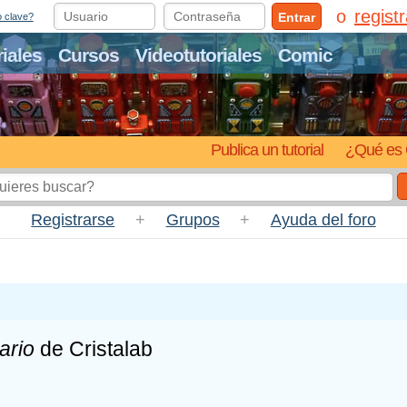
regist
Entrar
o clave?
riales
Cursos
Videotutoriales
Comic
Publica un tutorial
¿Qué es 
Registrarse
+
Grupos
+
Ayuda del foro
ario
de Cristalab