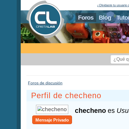
¿Olvidaste tu usuario 
Foros
Blog
Tuto
Foros de discusión
Perfil de checheno
checheno
es
Usu
Mensaje Privado