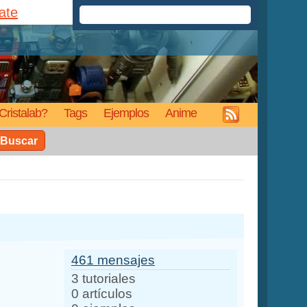
rate
Cristalab?
Tags
Ejemplos
Anime
Buscar
461 mensajes
3 tutoriales
0 artículos