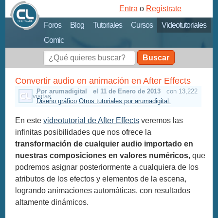
Entra
o
Registrate
Foros
Blog
Tutoriales
Cursos
Videotutoriales
Comic
Buscar
Convertir audio en animación en After Effects
Por arumadigital
el 11 de Enero de 2013
con 13,222
visitas
Diseño gráfico
Otros tutoriales por arumadigital.
En este
videotutorial de After Effects
veremos las
infinitas posibilidades que nos ofrece la
transformación de cualquier audio importado en
nuestras composiciones en valores numéricos
, que
podremos asignar posteriormente a cualquiera de los
atributos de los efectos y elementos de la escena,
logrando animaciones automáticas, con resultados
altamente dinámicos.