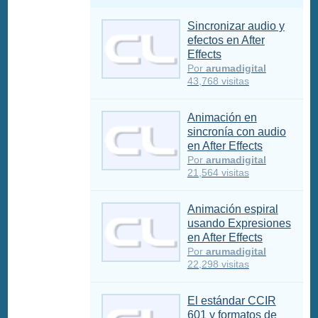
Sincronizar audio y
efectos en After
Effects
Por
arumadigital
43,768 visitas
Animación en
sincronía con audio
en After Effects
Por
arumadigital
21,564 visitas
Animación espiral
usando Expresiones
en After Effects
Por
arumadigital
22,298 visitas
El estándar CCIR
601 y formatos de