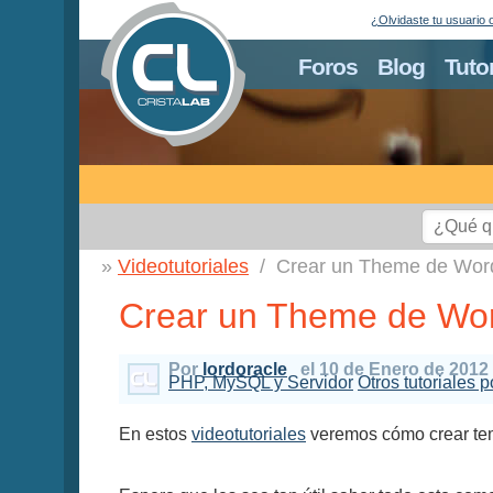
¿Olvidaste tu usuario 
Foros
Blog
Tuto
Videotutoriales
Crear un Theme de Wor
Crear un Theme de Wor
Por
lordoracle
el 10 de Enero de 2012
PHP, MySQL y Servidor
Otros tutoriales p
En estos
videotutoriales
veremos cómo crear t