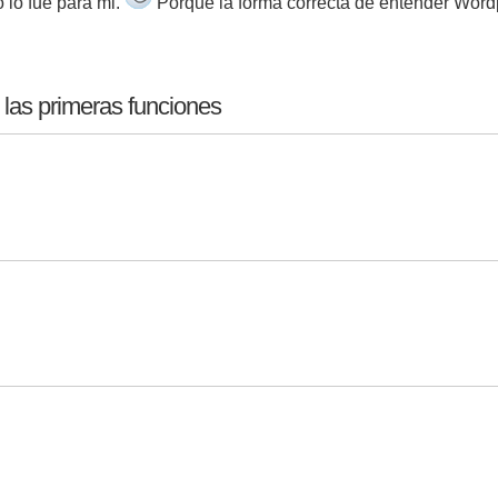
 lo fue para mi.
Porque la forma correcta de entender Wordp
 las primeras funciones