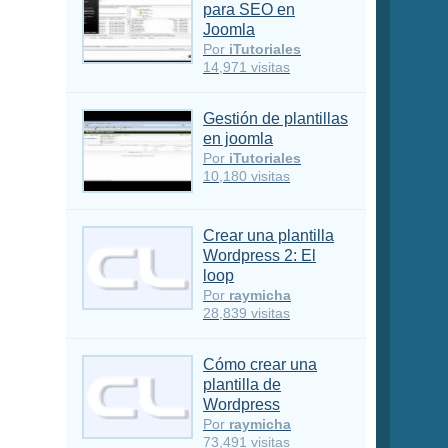
para SEO en
Joomla
Por
iTutoriales
14,971 visitas
Gestión de plantillas
en joomla
Por
iTutoriales
10,180 visitas
Crear una plantilla
Wordpress 2: El
loop
Por
raymicha
28,839 visitas
Cómo crear una
plantilla de
Wordpress
Por
raymicha
73,491 visitas