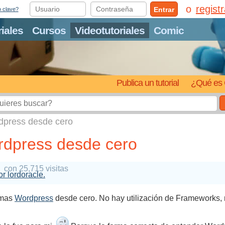
regist
Entrar
o clave?
riales
Cursos
Videotutoriales
Comic
Publica un tutorial
¿Qué es 
dpress desde cero
dpress desde cero
con 25,715 visitas
or lordoracle.
emas
Wordpress
desde cero. No hay utilización de Frameworks, n