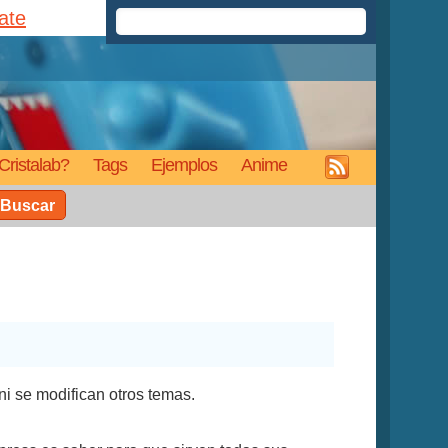
rate
Cristalab?
Tags
Ejemplos
Anime
Buscar
i se modifican otros temas.