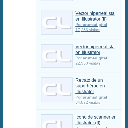
Vector hiperrealista
en Illustrator (II)
Por
arumadigital
17,236 visitas
Vector hiperrealista
en Illustrator
Por
arumadigital
22,950 visitas
Retrato de un
superhéroe en
Illustrator
Por
arumadigital
34,872 visitas
Icono de scanner en
Illustrator (II)