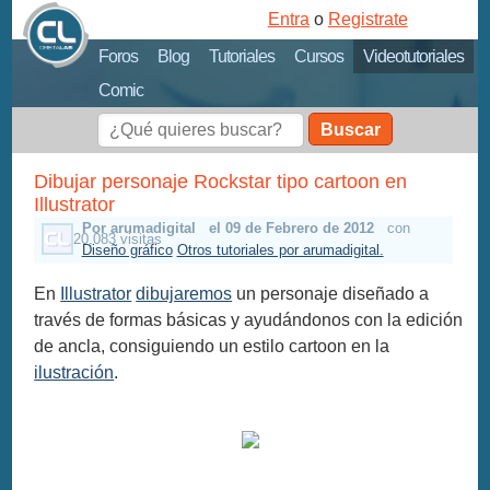
Entra
o
Registrate
Foros
Blog
Tutoriales
Cursos
Videotutoriales
Comic
Buscar
Dibujar personaje Rockstar tipo cartoon en
Illustrator
Por arumadigital
el 09 de Febrero de 2012
con
20,083 visitas
Diseño gráfico
Otros tutoriales por arumadigital.
En
Illustrator
dibujaremos
un personaje diseñado a
través de formas básicas y ayudándonos con la edición
de ancla, consiguiendo un estilo cartoon en la
ilustración
.