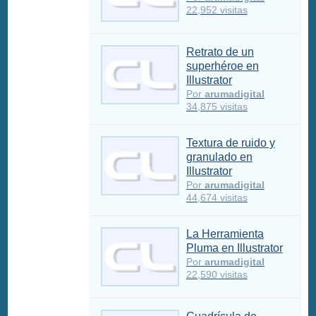
22,952 visitas
Retrato de un
superhéroe en
Illustrator
Por
arumadigital
34,875 visitas
Textura de ruido y
granulado en
Illustrator
Por
arumadigital
44,674 visitas
La Herramienta
Pluma en Illustrator
Por
arumadigital
22,590 visitas