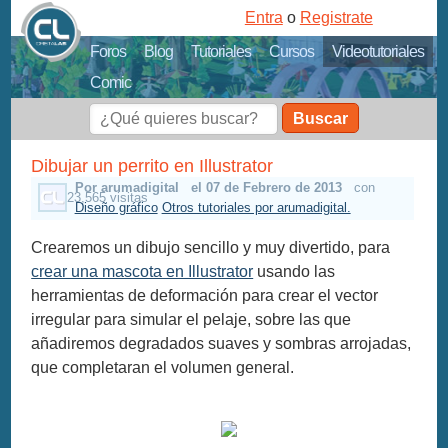
Entra
o
Registrate
Foros
Blog
Tutoriales
Cursos
Videotutoriales
Comic
Buscar
Dibujar un perrito en Illustrator
Por arumadigital
el 07 de Febrero de 2013
con
23,565 visitas
Diseño gráfico
Otros tutoriales por arumadigital.
Crearemos un dibujo sencillo y muy divertido, para
crear una mascota en Illustrator
usando las
herramientas de deformación para crear el vector
irregular para simular el pelaje, sobre las que
añadiremos degradados suaves y sombras arrojadas,
que completaran el volumen general.