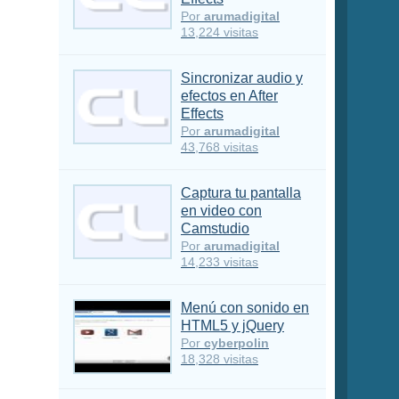
Por
arumadigital
13,224 visitas
Sincronizar audio y
efectos en After
Effects
Por
arumadigital
43,768 visitas
Captura tu pantalla
en video con
Camstudio
Por
arumadigital
14,233 visitas
Menú con sonido en
HTML5 y jQuery
Por
cyberpolin
18,328 visitas