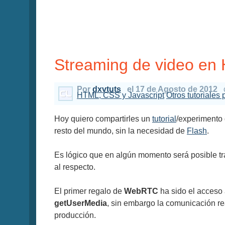
Streaming de video en
Por
dxvtuts
el 17 de Agosto de 2012
HTML, CSS y Javascript
Otros tutoriales 
Hoy quiero compartirles un
tutorial
/experimento 
resto del mundo, sin la necesidad de
Flash
.
Es lógico que en algún momento será posible tr
al respecto.
El primer regalo de
WebRTC
ha sido el acceso 
getUserMedia
, sin embargo la comunicación re
producción.