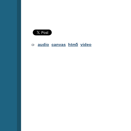
audio
canvas
htm5
video