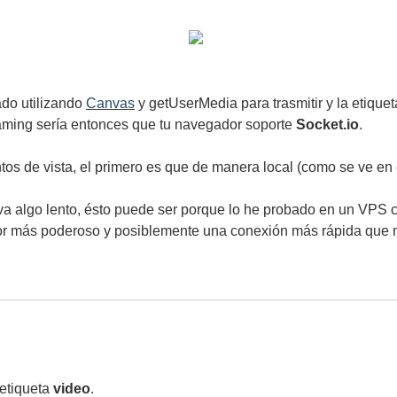
ado utilizando
Canvas
y getUserMedia para trasmitir y la etique
reaming sería entonces que tu navegador soporte
Socket.io
.
os de vista, el primero es que de manera local (como se ve en 
e va algo lento, ésto puede ser porque lo he probado en un V
or más poderoso y posiblemente una conexión más rápida que 
etiqueta
video
.