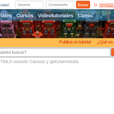
regist
Entrar
o clave?
riales
Cursos
Videotutoriales
Comic
Publica un tutorial
¿Qué es 
 HTML5 usando Canvas y getUsermedia