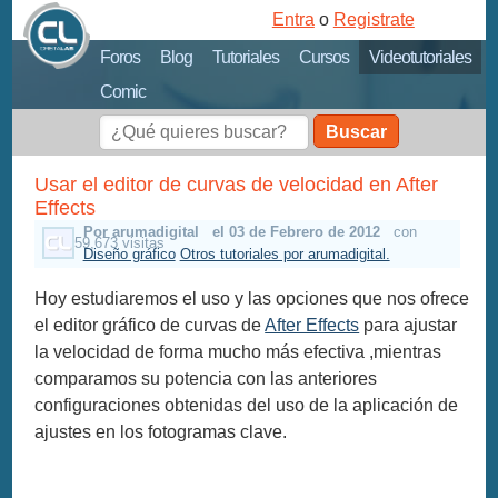
Entra
o
Registrate
Foros
Blog
Tutoriales
Cursos
Videotutoriales
Comic
Buscar
Usar el editor de curvas de velocidad en After
Effects
Por arumadigital
el 03 de Febrero de 2012
con
59,673 visitas
Diseño gráfico
Otros tutoriales por arumadigital.
Hoy estudiaremos el uso y las opciones que nos ofrece
el editor gráfico de curvas de
After Effects
para ajustar
la velocidad de forma mucho más efectiva ,mientras
comparamos su potencia con las anteriores
configuraciones obtenidas del uso de la aplicación de
ajustes en los fotogramas clave.