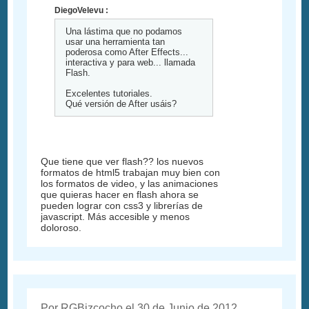
DiegoVelevu :
Una lástima que no podamos
usar una herramienta tan
poderosa como After Effects...
interactiva y para web... llamada
Flash.
Excelentes tutoriales.
Qué versión de After usáis?
Que tiene que ver flash?? los nuevos
formatos de html5 trabajan muy bien con
los formatos de video, y las animaciones
que quieras hacer en flash ahora se
pueden lograr con css3 y librerías de
javascript. Más accesible y menos
doloroso.
Por RGBizcocho el 30 de Junio de 2012