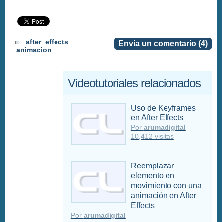
after_effects
Envia un comentario (4)
animacion
Videotutoriales relacionados
Uso de Keyframes
en After Effects
Por
arumadigital
10,412 visitas
Reemplazar
elemento en
movimiento con una
animación en After
Effects
Por
arumadigital