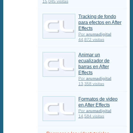
15,045 visitas
Tracking de fondo
para efectos en After
Effects
Por
arumadigital
44,872 visitas
Animar un
ecualizador de
barras en After
Effects
Por
arumadigital
13,358 visitas
Formatos de video
en After Effects
Por
arumadigital
14,584 visitas