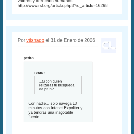
valores y derechos humanos.
http://www.rsf.org/article.php3?id_article=16268
Por
vtisnado
el 31 de Enero de 2006
pedro :
FeNtO :
...tu con quien
relizaras tu busqueda
de pr0n?
Con nadie... sólo navega 10
minutos con Intenet Expoliter y
ya tendrás una inagotable
fuente....