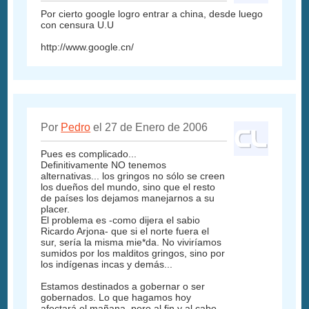
Por cierto google logro entrar a china, desde luego
con censura U.U
http://www.google.cn/
Por
Pedro
el 27 de Enero de 2006
Pues es complicado...
Definitivamente NO tenemos
alternativas... los gringos no sólo se creen
los dueños del mundo, sino que el resto
de países los dejamos manejarnos a su
placer.
El problema es -como dijera el sabio
Ricardo Arjona- que si el norte fuera el
sur, sería la misma mie*da. No viviríamos
sumidos por los malditos gringos, sino por
los indígenas incas y demás...
Estamos destinados a gobernar o ser
gobernados. Lo que hagamos hoy
afectará el mañana, pero al fin y al cabo,